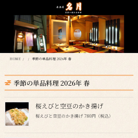
コ
ナ
ン
ビ
テ
ゲ
ン
ー
ツ
シ
に
ョ
移
ン
動
に
移
HOME
季節の単品料理 2026年 春
動
季節の単品料理 2026年 春
桜えびと空豆のかき揚げ
桜えびと空豆のかき揚げ 780円（税込）