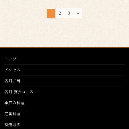
投
ペ
ペ
ペ
2
3
»
1
稿
ー
ー
ー
ジ
ジ
ジ
の
ペ
ー
ジ
トップ
送
り
アクセス
名月弁当
名月 宴会コース
季節の料理
定番料理
特選地酒