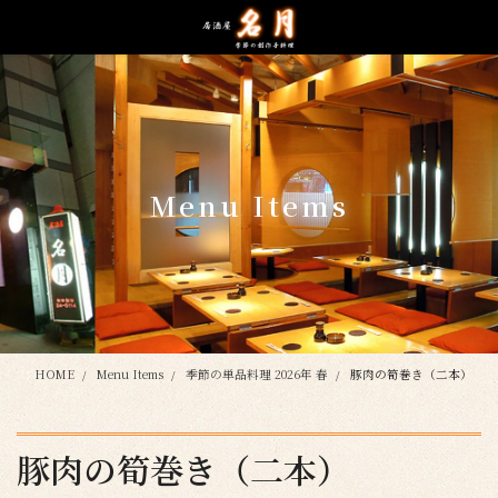
コ
ナ
ン
ビ
テ
ゲ
ン
ー
ツ
シ
に
ョ
移
ン
動
に
Menu Items
移
動
HOME
Menu Items
季節の単品料理 2026年 春
豚肉の筍巻き（二本）
豚肉の筍巻き（二本）