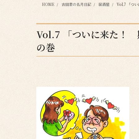
HOME
吉田君の名月日記
居酒屋
Vol.7 
Vol.7 「ついに来た
の巻