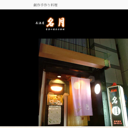
コ
ナ
創作手作り料理
ン
ビ
テ
ゲ
ン
ー
ツ
シ
に
ョ
移
ン
動
に
移
動