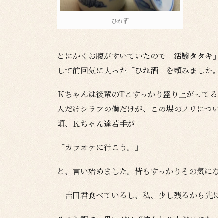
ひれ酒
とにかくお腹がすいていたので
「活鯵タタキ
して前回気に入った
「ひれ酒」
を頼みました
Ｋちゃんは後輩のTとすっかり盛り上がって
人だけシラフの僕だけが、この場のノリにつ
頃、Ｋちゃん達若手が
「カラオケに行こう。」
と、言い始めました。皆もすっかりその気に
「吉田君食べているし、私、少し残るから先