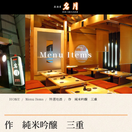
コ
ナ
ン
ビ
テ
ゲ
ン
ー
ツ
シ
に
ョ
移
ン
動
に
Menu Items
移
動
HOME
Menu Items
特選地酒
作 純米吟醸 三重
作 純米吟醸 三重