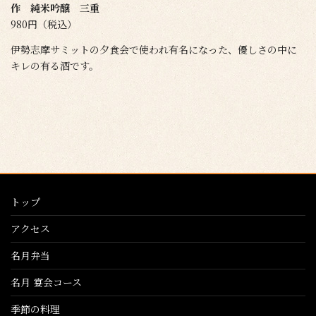
作 純米吟醸 三重
980円（税込）
伊勢志摩サミットの夕食会で使われ有名になった、優しさの中に
キレの有る酒です。
トップ
アクセス
名月弁当
名月 宴会コース
季節の料理