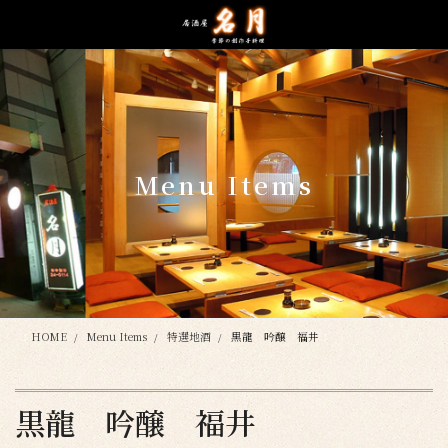
コ
ナ
ン
ビ
テ
ゲ
ン
ー
ツ
シ
に
ョ
移
ン
動
に
Menu Items
移
動
HOME
Menu Items
特選地酒
黒龍 吟醸 福井
黒龍 吟醸 福井