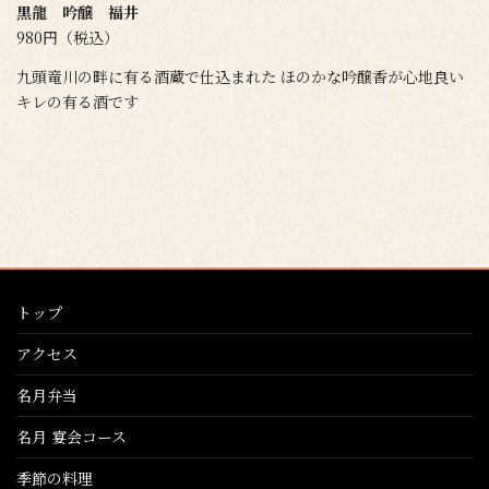
黒龍 吟醸 福井
980円（税込）
九頭竜川の畔に有る酒蔵で仕込まれた ほのかな吟醸香が心地良い
キレの有る酒です
トップ
アクセス
名月弁当
名月 宴会コース
季節の料理