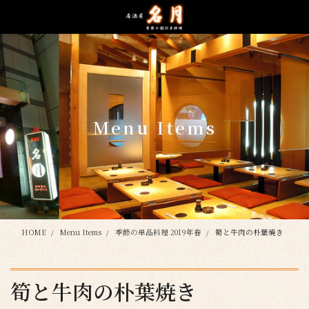
コ
ナ
ン
ビ
テ
ゲ
ン
ー
ツ
シ
に
ョ
移
ン
動
に
Menu Items
移
動
HOME
Menu Items
季節の単品料理 2019年春
筍と牛肉の朴葉焼き
筍と牛肉の朴葉焼き