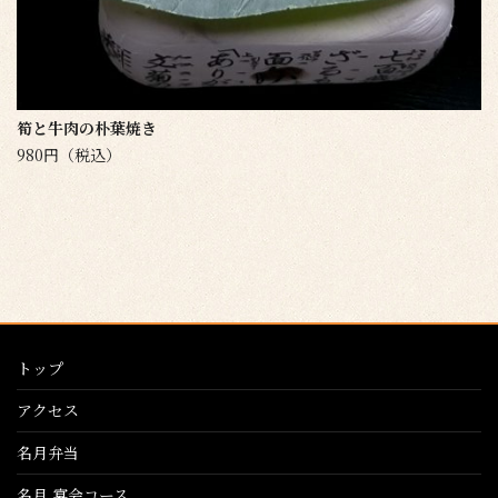
筍と牛肉の朴葉焼き
980円（税込）
トップ
アクセス
名月弁当
名月 宴会コース