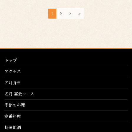
投
ペ
ペ
ペ
2
3
»
1
稿
ー
ー
ー
ジ
ジ
ジ
の
ペ
ー
ジ
トップ
送
り
アクセス
名月弁当
名月 宴会コース
季節の料理
定番料理
特選地酒