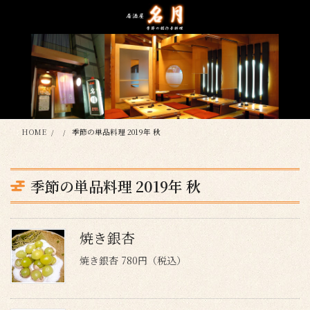
コ
ナ
ン
ビ
テ
ゲ
ン
ー
ツ
シ
に
ョ
移
ン
動
に
移
HOME
季節の単品料理 2019年 秋
動
季節の単品料理 2019年 秋
焼き銀杏
焼き銀杏 780円（税込）