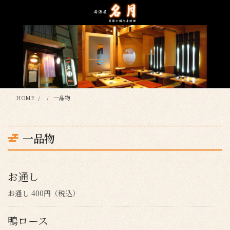
コ
ナ
ン
ビ
テ
ゲ
ン
ー
ツ
シ
に
ョ
移
ン
動
に
移
HOME
一品物
動
一品物
お通し
お通し 400円（税込）
鴨ロース