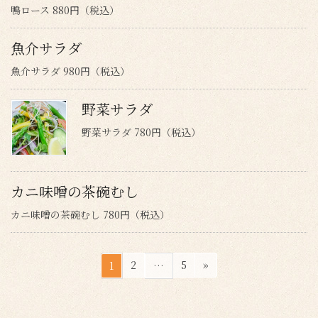
鴨ロース 880円（税込）
魚介サラダ
魚介サラダ 980円（税込）
野菜サラダ
野菜サラダ 780円（税込）
カニ味噌の茶碗むし
カニ味噌の茶碗むし 780円（税込）
投
ペ
ペ
ペ
2
5
»
1
…
稿
ー
ー
ー
ジ
ジ
ジ
の