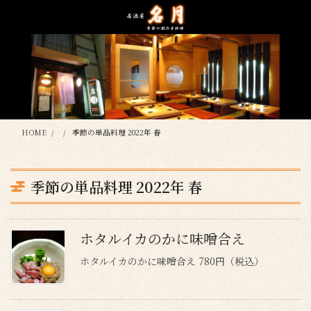
コ
ナ
ン
ビ
テ
ゲ
ン
ー
ツ
シ
に
ョ
移
ン
動
に
移
HOME
季節の単品料理 2022年 春
動
季節の単品料理 2022年 春
ホタルイカのかに味噌合え
ホタルイカのかに味噌合え 780円（税込）