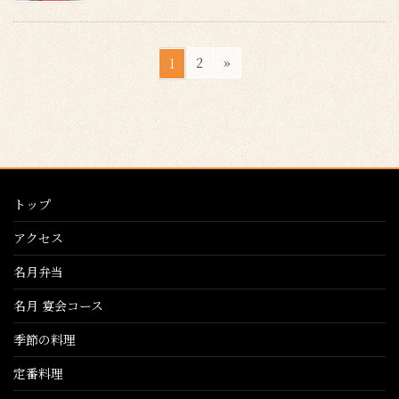
投
ペ
ペ
2
»
1
稿
ー
ー
ジ
ジ
の
ペ
ー
ジ
トップ
送
り
アクセス
名月弁当
名月 宴会コース
季節の料理
定番料理