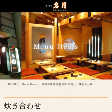
コ
ナ
ン
ビ
テ
ゲ
ン
ー
ツ
シ
に
ョ
移
ン
動
に
Menu Items
移
動
HOME
Menu Items
季節の単品料理 2022年 春
炊き合わせ
炊き合わせ