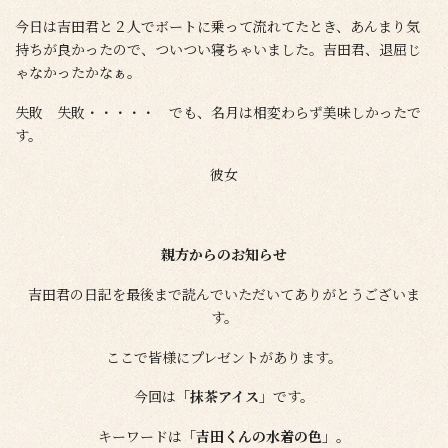
今日は吉田君と２人でボートに乗って流れてたとき、あんまり気
持ちが良かったので、ついつい寝ちゃいました。吉田君、退屈じ
ゃなかったかなぁ。
失敗 失敗・・・・・ でも、名月は相変わらず美味しかったで
す。
彼女
親方からのお知らせ
吉田君の日記を最後まで読んでいただいてありがとうございま
す。
ここで皆様にプレゼントがあります。
今回は
「抹茶アイス」
です。
キーワードは
「吉田くんの水着の色」
。