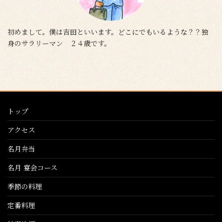
初めまして。僕は吉田といいます。どこにでもいるような？？独
身のサラリーマン ２４歳です。
トップ
アクセス
名月弁当
名月 宴会コース
季節の料理
定番料理