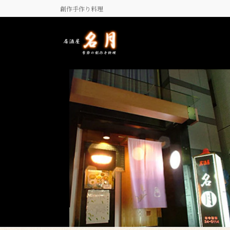
コ
ナ
創作手作り料理
ン
ビ
テ
ゲ
ン
ー
ツ
シ
に
ョ
移
ン
動
に
移
動