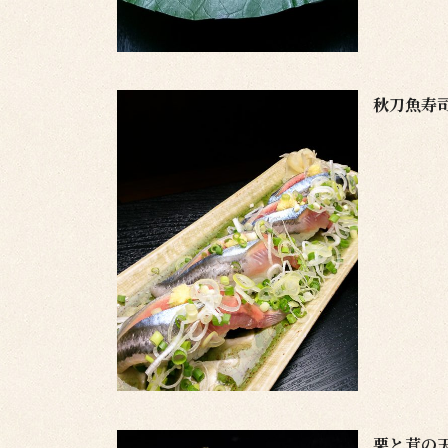
秋刀魚寿
栗と茸の