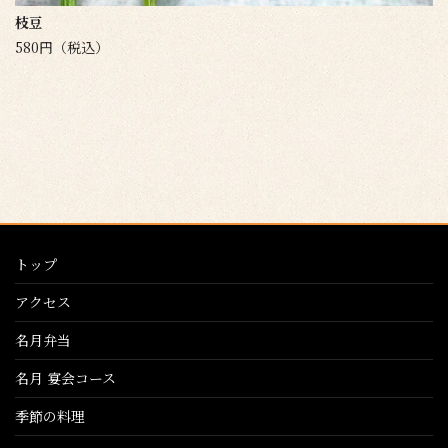
枝豆
580円（税込）
トップ
アクセス
名月弁当
名月 宴会コース
季節の料理