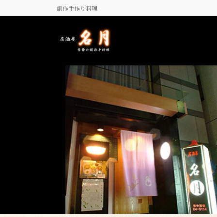
コ
ナ
創作手作り料理
ン
ビ
テ
ゲ
ン
ー
ツ
シ
に
ョ
移
ン
動
に
移
動