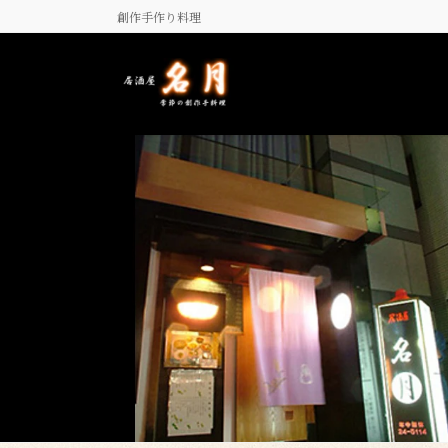
コ
ナ
創作手作り料理
ン
ビ
テ
ゲ
ン
ー
ツ
シ
に
ョ
移
ン
動
に
移
動