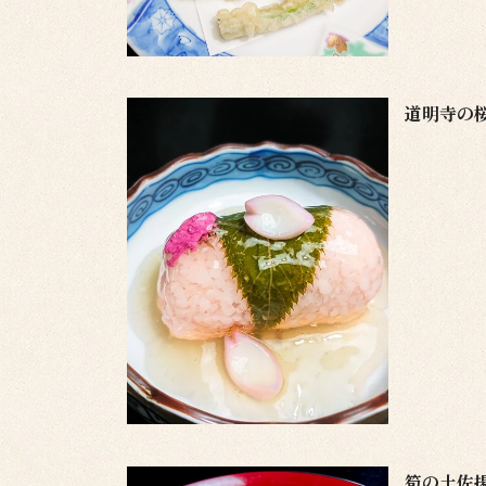
道明寺の
筍の土佐