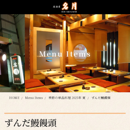
コ
ナ
ン
ビ
テ
ゲ
ン
ー
ツ
シ
に
ョ
移
ン
動
に
Menu Items
移
動
HOME
Menu Items
季節の単品料理 2025年 夏
ずんだ鰻饅頭
ずんだ鰻饅頭