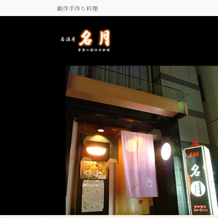
コ
ナ
創作手作り料理
ン
ビ
テ
ゲ
ン
ー
ツ
シ
に
ョ
移
ン
動
に
移
動