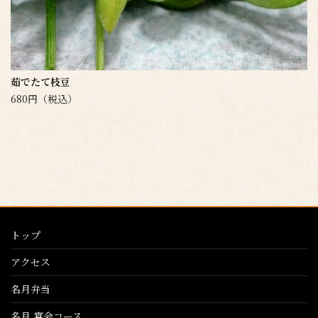
茹でたて枝豆
680円（税込）
トップ
アクセス
名月弁当
名月 宴会コース