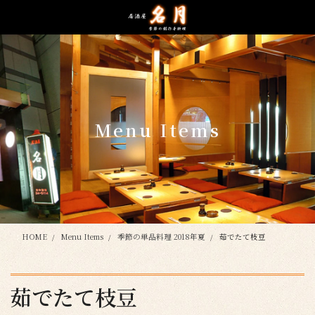
コ
ナ
ン
ビ
テ
ゲ
ン
ー
ツ
シ
に
ョ
移
ン
動
に
Menu Items
移
動
HOME
Menu Items
季節の単品料理 2018年夏
茹でたて枝豆
茹でたて枝豆