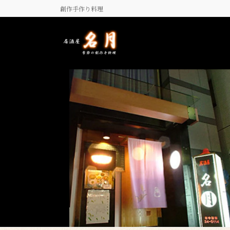
コ
ナ
創作手作り料理
ン
ビ
テ
ゲ
ン
ー
ツ
シ
に
ョ
移
ン
動
に
移
動