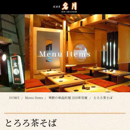
コ
ナ
ン
ビ
テ
ゲ
ン
ー
ツ
シ
に
ョ
移
ン
動
に
Menu Items
移
動
HOME
Menu Items
季節の単品料理 2020年初夏
とろろ茶そば
とろろ茶そば