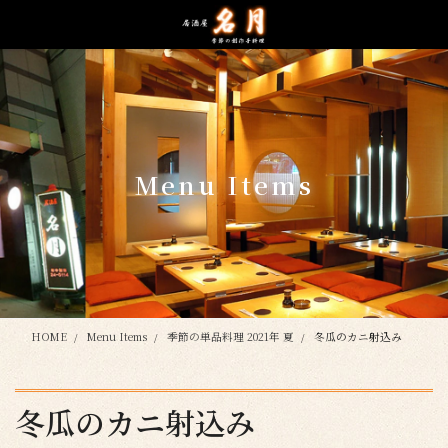
コ
ナ
ン
ビ
テ
ゲ
ン
ー
ツ
シ
に
ョ
移
ン
動
に
Menu Items
移
動
HOME
Menu Items
季節の単品料理 2021年 夏
冬瓜のカニ射込み
冬瓜のカニ射込み