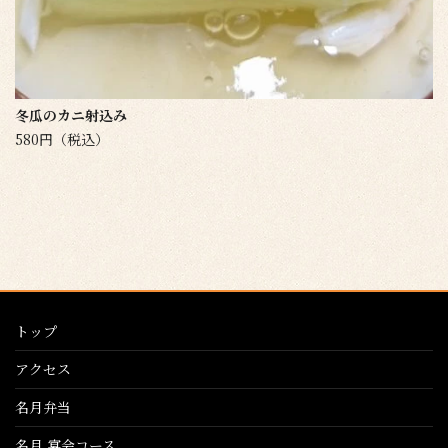
冬瓜のカニ射込み
580円（税込）
トップ
アクセス
名月弁当
名月 宴会コース