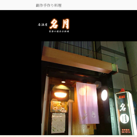
コ
ナ
創作手作り料理
ン
ビ
テ
ゲ
ン
ー
ツ
シ
に
ョ
移
ン
動
に
移
動