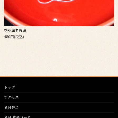
空豆海老饅頭
480円(税込)
トップ
アクセス
名月弁当
名月 宴会コース