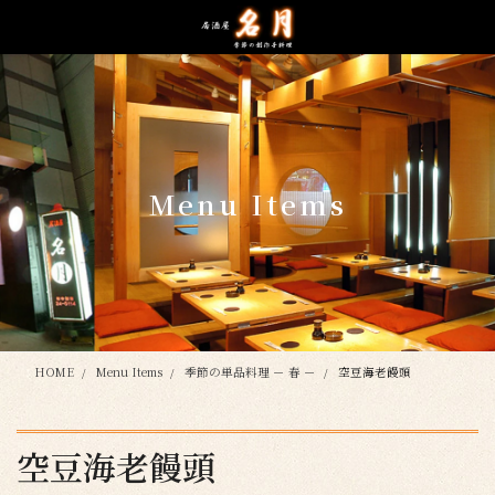
コ
ナ
ン
ビ
テ
ゲ
ン
ー
ツ
シ
に
ョ
移
ン
動
に
Menu Items
移
動
HOME
Menu Items
季節の単品料理 － 春 －
空豆海老饅頭
空豆海老饅頭