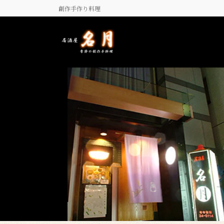
コ
ナ
創作手作り料理
ン
ビ
テ
ゲ
ン
ー
ツ
シ
に
ョ
移
ン
動
に
移
動