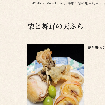
HOME
Menu Items
季節の単品料理 － 秋 －
栗と舞茸の天ぷら
栗と舞茸