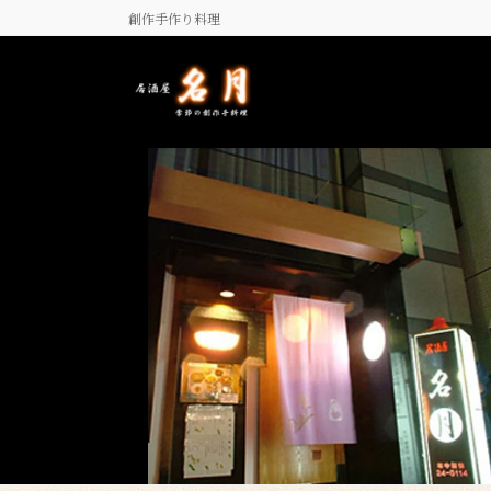
コ
ナ
創作手作り料理
ン
ビ
テ
ゲ
ン
ー
ツ
シ
に
ョ
移
ン
動
に
移
動