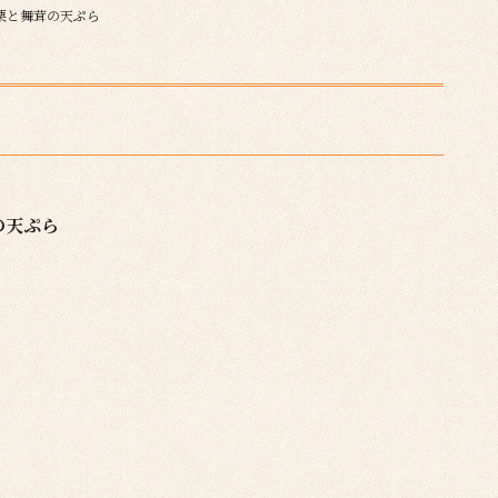
栗と舞茸の天ぷら
の天ぷら