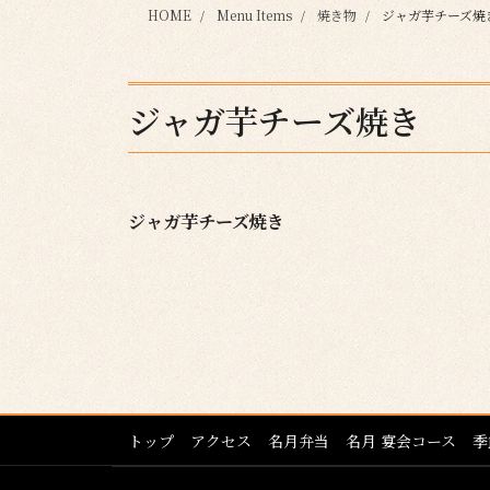
HOME
Menu Items
焼き物
ジャガ芋チーズ焼
ジャガ芋チーズ焼き
ジャガ芋チーズ焼き
トップ
アクセス
名月弁当
名月 宴会コース
季