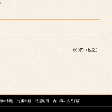
き
680円（税込）
節の料理
定番料理
特選地酒
吉田君の名月日記