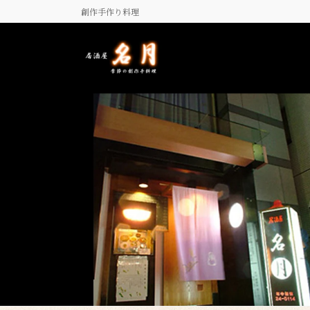
コ
ナ
創作手作り料理
ン
ビ
テ
ゲ
ン
ー
ツ
シ
に
ョ
移
ン
動
に
移
動