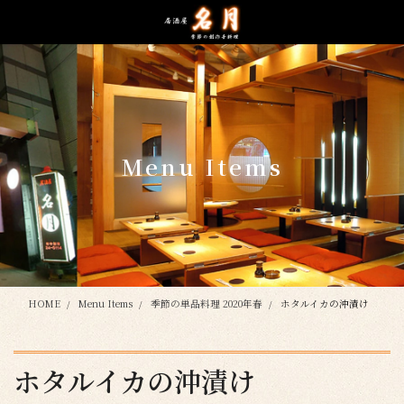
コ
ナ
ン
ビ
テ
ゲ
ン
ー
ツ
シ
に
ョ
移
ン
動
に
Menu Items
移
動
HOME
Menu Items
季節の単品料理 2020年春
ホタルイカの沖漬け
ホタルイカの沖漬け