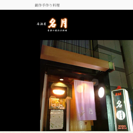
コ
ナ
創作手作り料理
ン
ビ
テ
ゲ
ン
ー
ツ
シ
に
ョ
移
ン
動
に
移
動