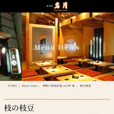
コ
ナ
ン
ビ
テ
ゲ
ン
ー
ツ
シ
に
ョ
移
ン
動
に
Menu Items
移
動
HOME
Menu Items
季節の単品料理 2024年 夏
枝の枝豆
枝の枝豆