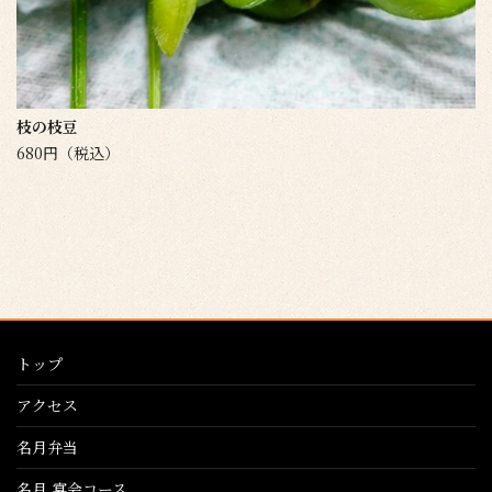
枝の枝豆
680円（税込）
トップ
アクセス
名月弁当
名月 宴会コース