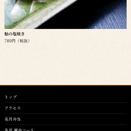
鮎の塩焼き
780円（税抜）
トップ
アクセス
名月弁当
名月 宴会コース