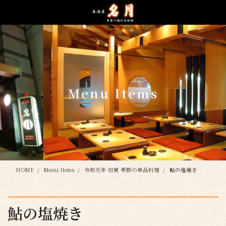
コ
ナ
ン
ビ
テ
ゲ
ン
ー
ツ
シ
に
ョ
移
ン
動
に
Menu Items
移
動
HOME
Menu Items
令和元年 初夏 季節の単品料理
鮎の塩焼き
鮎の塩焼き