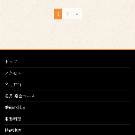
投
ペ
ペ
2
»
1
稿
ー
ー
ジ
ジ
の
ペ
ー
ジ
トップ
送
り
アクセス
名月弁当
名月 宴会コース
季節の料理
定番料理
特選地酒