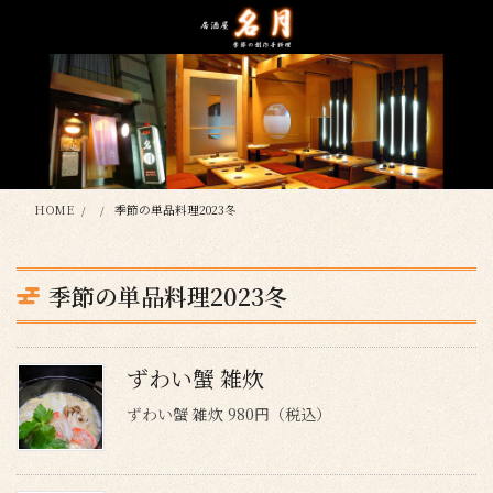
コ
ナ
ン
ビ
テ
ゲ
ン
ー
ツ
シ
に
ョ
移
ン
動
に
移
HOME
季節の単品料理2023冬
動
季節の単品料理2023冬
ずわい蟹 雑炊
ずわい蟹 雑炊 980円（税込）