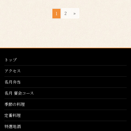
投
ペ
ペ
2
»
1
稿
ー
ー
ジ
ジ
の
ペ
ー
ジ
トップ
送
り
アクセス
名月弁当
名月 宴会コース
季節の料理
定番料理
特選地酒