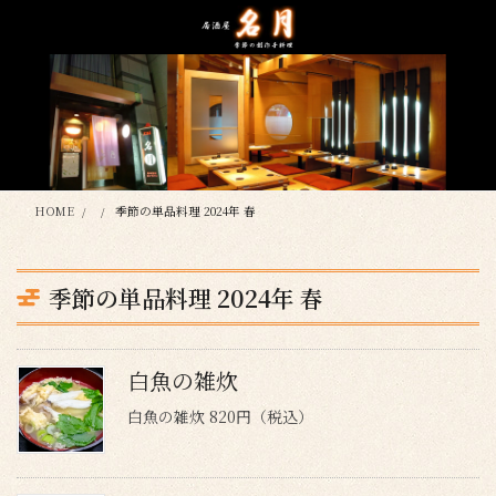
コ
ナ
ン
ビ
テ
ゲ
ン
ー
ツ
シ
に
ョ
移
ン
動
に
移
HOME
季節の単品料理 2024年 春
動
季節の単品料理 2024年 春
白魚の雑炊
白魚の雑炊 820円（税込）